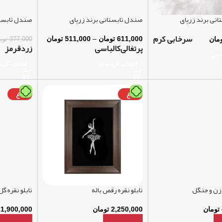
نی برند زرپای
صندل تابستانی برند زرپای
صندل تابستا
سرخابی کرم
611,000
تومان
–
511,000
تومان
مان
377,000
توم
پرتغالی
کالباسی
زرد
قرمز
شتر
انتخاب گزینه ها
انتخاب گزین
داغ
داغ
وزن و جنگل
تابلو نقره رقص باله
تابلو نقره گ
تومان
2,250,000
تومان
1,900,000