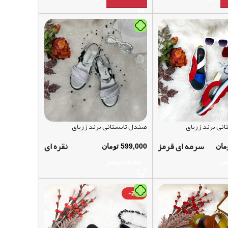
نی برند زرپای
صندل تابستانی برند زرپای
سرمه ای قرمز
نقره ای
مان
599,000
تومان
شتر
اطلاعات بیشتر
-24%