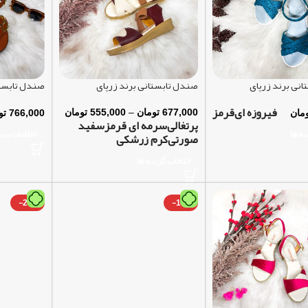
نی برند زرپای
صندل تابستانی برند زرپای
صندل تابستا
فیروزه ای
قرمز
677,000
تومان
–
555,000
تومان
مان
766,000
تو
پرتغالی
سرمه ای قرمز
سفید
نه ها
اطلاعات بی
صورتی
کرم زرشکی
انتخاب گزینه ها
-27%
-16%