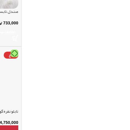
صندل تابستا
733,000
تو
اطلاعات بی
داغ
تابلو نقره گ
4,750,000