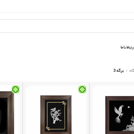
رتباط با ما
اه
برگه 3