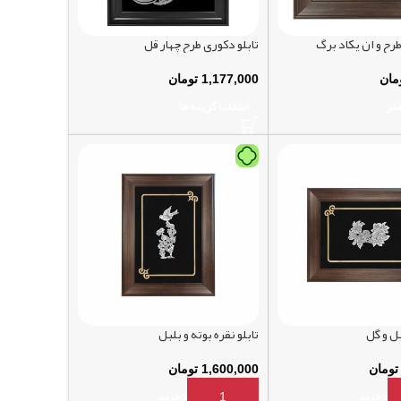
طرح و ان یکاد برگ
تابلو دکوری طرح چهار قل
مان
1,177,000
تومان
شتر
انتخاب گزینه ها
بل و گل
تابلو نقره بوته و بلبل
تومان
1,600,000
تومان
سبد خرید
افزودن به سبد خرید