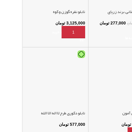
نی برند زرپای
تابلو نقره گوزن و کوه
277,000
تومان
3,125,000
تومان
ان
افزودن به سبد خرید
ه ها
ل آمون
تابلو دکوری طرح لا اله الا الله
تومان
577,000
تومان