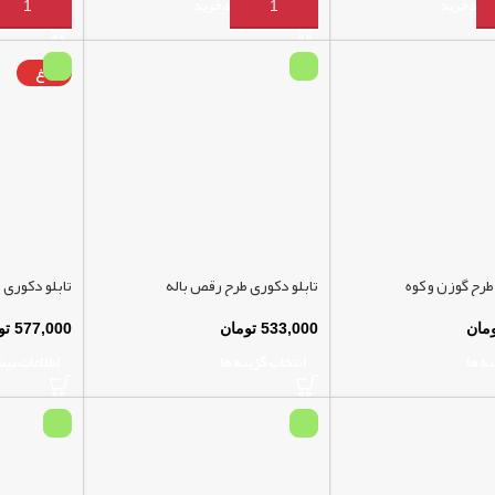
سبد خرید
افزودن به سبد خرید
افزودن به 
داغ
طرح گوزن و کوه
تابلو دکوری طرح رقص باله
تابلو دکوری 
مان
533,000
تومان
577,000
تو
نه ها
انتخاب گزینه ها
اطلاعات بی