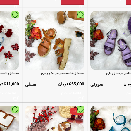
نی برند زرپای
صندل تابستانی برند زرپای
صندل تابستا
صورتی
عسلی
مان
655,000
تومان
611,000
تو
شتر
اطلاعات بیشتر
اطلاعات بی
-18%