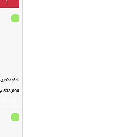
افزودن به 
تابلو دکوری 
533,000
تو
انتخاب گزی