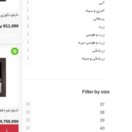
آبی
1
آجری و سیاه
1
تابلو دکوری
پرتغالی
3
زرد
2
811,000
تو
زرد و طوسی
2
انتخاب گزی
زرد و طوسی تیره
1
زرشکی
1
زرشکی و سیاه
1
سرخابی کرم
1
سرمه ای قرمز
3
سفید
1
سفید و گلگلی
1
Filter by size
صورتی
3
37
15
طوسی
2
تابلو نقره 
38
15
عسلی
2
39
15
فیروزه ای
1
4,750,000
40
15
قرمز
3
افزودن به 