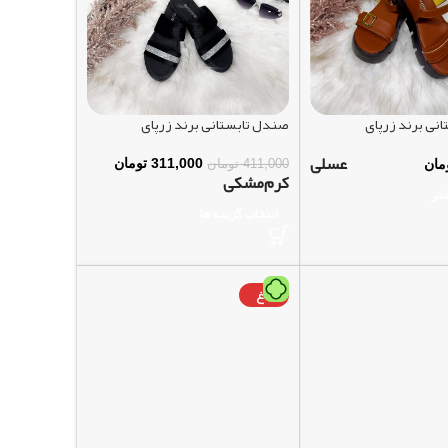
نی برند زرپای
صندل تابستانی برند زرپای
عسلی
311,000
تومان
مان
411,000
تومان
کرم
مشکی
شتر
انتخاب گزینه ها
داغ