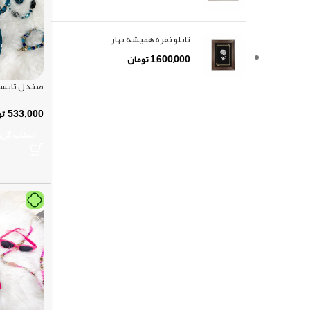
تابلو نقره همیشه بهار
1,600,000
تومان
صندل تابستا
533,000
تو
انتخاب گزی