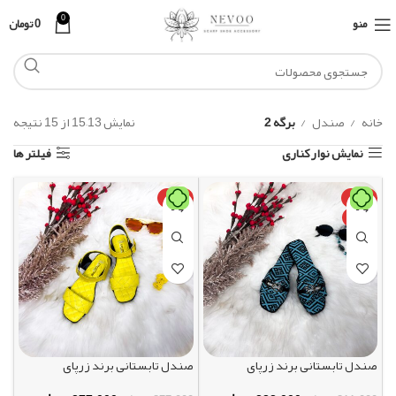
0
منو
0
تومان
خانه
صندل
برگه 2
نمایش 13–15 از 15 نتیجه
نمایش نوار کناری
فیلتر ها
-27%
-25%
داغ
صندل تابستانی برند زرپای
صندل تابستانی برند زرپای