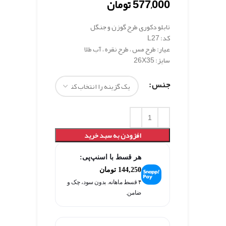
577,000
تومان
تابلو دکوری طرح گوزن و جنگل
کد: L27
عیار: طرح مس ، طرح نقره ، آب طلا
سایز: 26X35
جنس
افزودن به سبد خرید
هر قسط با اسنپ‌پی:
144,250
تومان
۴ قسط ماهانه. بدون سود، چک و
ضامن.