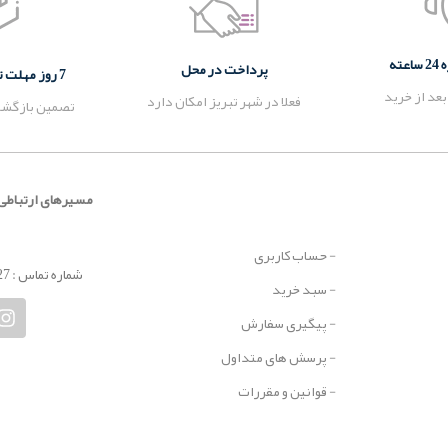
ته
پرداخت در محل
7 روز مهلت تست و بازگشت کالا
بعد از خرید
فعلا در شهر تبریز امکان دارد
تصمین بازگشت
مسیرهای ارتباطی
- حساب کاربری
شماره تماس : 09337748827
- سبد خرید
- پیگیری سفارش
- پرسش های متداول
- قوانین و مقررات