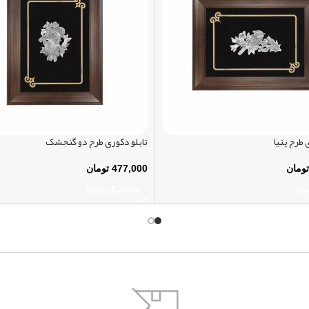
 طرح پتیا
تابلو دکوری طرح دو گنجشک
تومان
477,000
تومان
یشتر
انتخاب گزینه ها