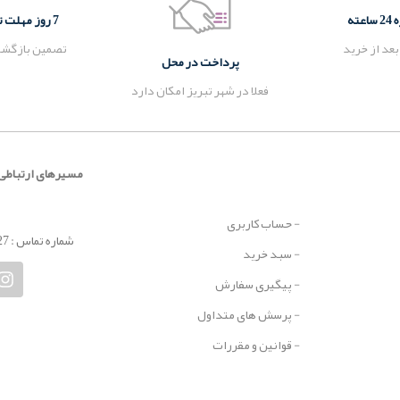
ته
پرداخت در محل
7 روز مهلت تست و بازگشت کالا
بعد از خرید
فعلا در شهر تبریز امکان دارد
تصمین بازگشت
مسیرهای ارتباطی
- حساب کاربری
شماره تماس : 09337748827
- سبد خرید
- پیگیری سفارش
- پرسش های متداول
- قوانین و مقررات