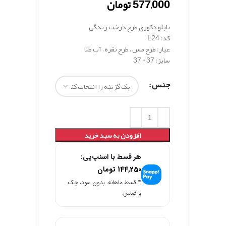
577,000
تومان
تابلو دکوری طرح درخت زندگی
کد: L24
عیار: طرح مس ، طرح نقره ، آب طلا
سایز: 37 * 37
جنس
افزودن به سبد خرید
هر قسط با اسنپ‌پی:
144,250
تومان
۴ قسط ماهانه. بدون سود، چک
و ضامن.