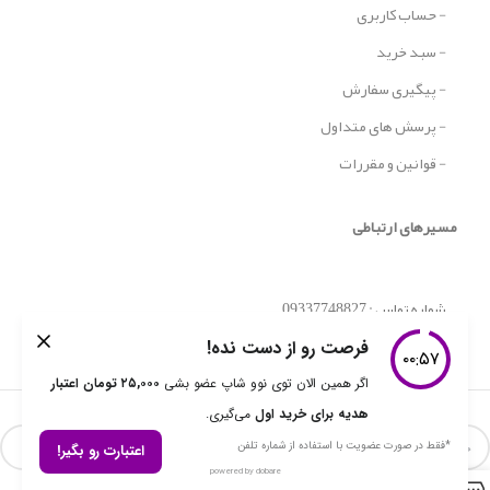
- قوانین و مقررات
مسیرهای ارتباطی
شماره تماس : 09337748827
Copyright
همه حقوق برای نووشاپ محفوظ است
.
0