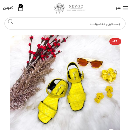
0
منو
0
تومان
-27%