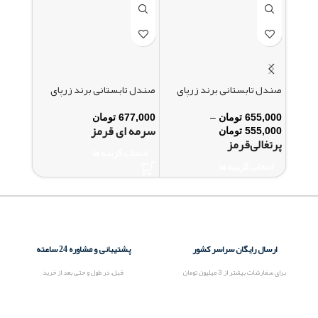
صندل تابستانی برند زرپای
صندل تابستانی برند زرپای
صندل تا
655,000
تومان
–
677,000
تومان
11,000
سرمه ای قرمز
555,000
تومان
11,000
پرتغالی
قرمز
پرتغالی
انتخاب گزینه ها
انتخاب گزینه ها
انتخاب
ارسال رایگان سراسر کشور
پشتیبانی و مشاوره 24 ساعته
برای سفارشات بیشتر از 3 میلیون تومان
قبل، در طول و حتی بعد از خرید