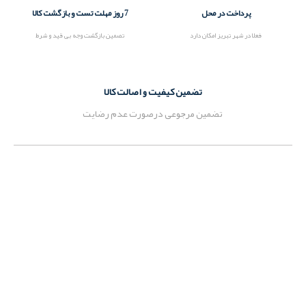
پرداخت در محل
7 روز مهلت تست و بازگشت کالا
فعلا در شهر تبریز امکان دارد
تصمین بازگشت وجه بی قید و شرط
تضمین کیفیت و اصالت کالا
تضمین مرجوعی درصورت عدم رضایت
در نووشاپ با دنیایی از هنر و خلاقیت روبه‌رو شوید. از تابلوهای نفیس
نقره و طرح نقره و مس و اب طلا گرفته تا صندل‌ها و کیف‌های خاص و شیک
در یکجا برای شما که به کیفیت و زیبایی اهمیت می‌دهید.